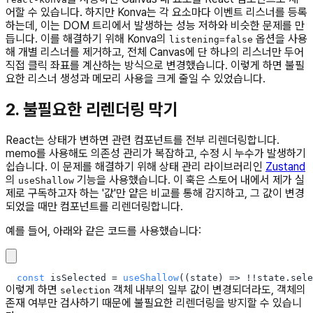
어할 수 있습니다. 하지만 Konva는 각 요소마다 이벤트 리스너를 등록
하는데, 이는 DOM 트리에서 발생하는 성능 저하와 비슷한 문제를 만
듭니다. 이를 해결하기 위해 Konva의
옵션을 사용
listening=false
해 개별 리스너를 제거하고, 전체 Canvas에 단 하나의 리스너만 두어
직접 클릭 좌표를 계산하는 방식으로 변경했습니다. 이렇게 하면 불필
요한 리스너 생성과 메모리 사용을 크게 줄일 수 있었습니다.
2. 불필요한 리렌더링 막기
React는 상태가 변하면 관련 컴포넌트를 전부 리렌더링합니다.
memo를 사용해도 의존성 관리가 복잡하고, 수정 시 누수가 발생하기
쉽습니다. 이 문제를 해결하기 위해 상태 관리 라이브러리인
Zustand
의
기능을 사용했습니다. 이 훅은 스토어 내에서 제가 실
useShallow
제로 구독하고자 하는 '값'만 얕은 비교를 통해 감지하고, 그 값이 변경
되었을 때만 컴포넌트를 리렌더링합니다.
예를 들어, 아래와 같은 코드를 사용했습니다:
const
 isSelected 
=
useShallow
(
(
state
)
=>
!
!
state
.
sele
이렇게 하면
객체 내부의 일부 값이 변경되더라도, 객체의
selection
존재 여부만 검사하기 때문에 불필요한 리렌더링을 방지할 수 있습니