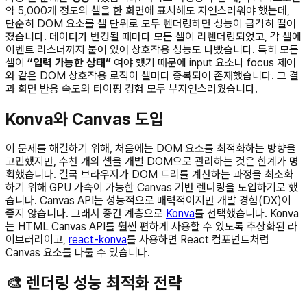
약 5,000개 정도의 셀을 한 화면에 표시해도 자연스러워야 했는데,
단순히 DOM 요소를 셀 단위로 모두 렌더링하면 성능이 급격히 떨어
졌습니다. 데이터가 변경될 때마다 모든 셀이 리렌더링되었고, 각 셀에
이벤트 리스너까지 붙어 있어 상호작용 성능도 나빴습니다. 특히 모든
셀이
“입력 가능한 상태”
여야 했기 때문에 input 요소나 focus 제어
와 같은 DOM 상호작용 로직이 셀마다 중복되어 존재했습니다. 그 결
과 화면 반응 속도와 타이핑 경험 모두 부자연스러웠습니다.
Konva와 Canvas 도입
이 문제를 해결하기 위해, 처음에는 DOM 요소를 최적화하는 방향을
고민했지만, 수천 개의 셀을 개별 DOM으로 관리하는 것은 한계가 명
확했습니다. 결국 브라우저가 DOM 트리를 계산하는 과정을 최소화
하기 위해 GPU 가속이 가능한 Canvas 기반 렌더링을 도입하기로 했
습니다. Canvas API는 성능적으로 매력적이지만 개발 경험(DX)이
좋지 않습니다. 그래서 중간 계층으로
Konva
를 선택했습니다. Konva
는 HTML Canvas API를 훨씬 편하게 사용할 수 있도록 추상화된 라
이브러리이고,
react-konva
를 사용하면 React 컴포넌트처럼
Canvas 요소를 다룰 수 있습니다.
🎨 렌더링 성능 최적화 전략