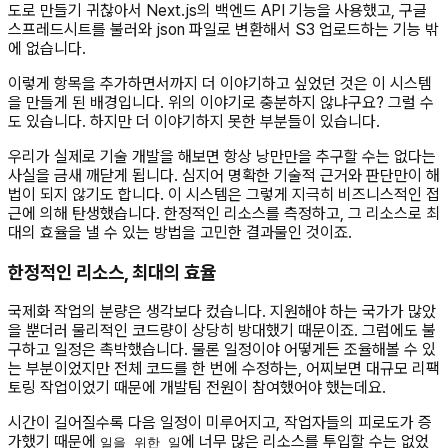
도로 만들기 귀찮아서 Next.js의 백엔드 API 기능을 사용했고, 구글
스프레드시트를 불러와 json 파일로 변환해서 S3 업로드하는 기능 밖
에 없습니다.
이렇게 항목을 추가하면서까지 더 이야기하고 싶었던 것은 이 시스템
을 만들게 된 배경입니다. 위의 이야기로 충분하지 않냐구요? 그럴 수
도 있습니다. 하지만 더 이야기하지 못한 부분들이 있습니다.
우리가 실제로 기술 개발을 해보면 항상 낭만만을 추구할 수는 없다는
사실을 금새 깨닫게 됩니다. 심지어 명확한 기술적 근거와 판단만이 해
법이 되지 않기도 합니다. 이 시스템은 그렇게 지극히 비즈니스적인 접
근에 의해 탄생했습니다. 한정적인 리소스를 측정하고, 그 리소스로 최
대의 효율을 낼 수 있는 방법을 고민한 결과물인 것이죠.
한정적인 리소스, 최대의 효율
국제화 작업의 분량은 생각보다 컸습니다. 지원해야 하는 국가가 많았
을 뿐더러 물리적인 코드량이 상당히 방대했기 때문이죠. 그럼에도 불
구하고 일정은 촉박했습니다. 물론 일정이야 어떻게든 조율해볼 수 있
는 부분이었지만 전체 코드를 한 번에 수정하는, 어찌보면 대규모 리팩
토링 작업이었기 때문에 개발팀 전원이 참여했어야 했는데요.
시간이 길어질수록 다음 일정이 미루어지고, 작업자들의 피로도가 증
가했기 때문에
에 너무 많은 리소스를 투입할 수는 없었
일을 위한 일